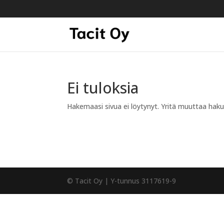
Ei tuloksia
Hakemaasi sivua ei löytynyt. Yritä muuttaa hakuas
© Tacit Oy | Y-tunnus 3117619-9